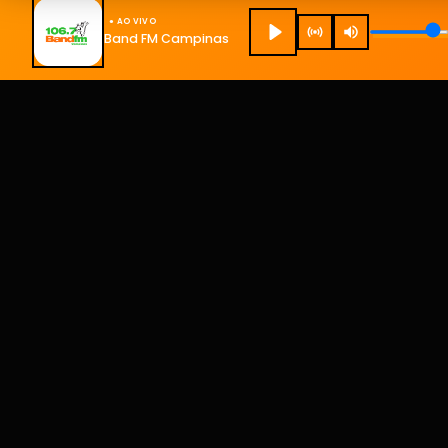
● AO VIVO
Band FM Campinas
Band FM Campinas
A sua rádio do seu jeito!
TODOS OS DIREITO RESERVADOS - UHOST ·
POLÍTICA DE